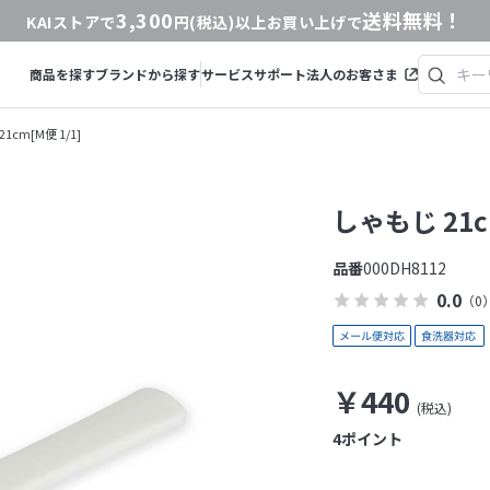
3,300
送料無料！
KAIストアで
円(税込)以上お買い上げで
商品を探す
ブランドから探す
サービス
サポート
法人のお客さま
1cm[M便 1/1]
しゃもじ 21cm
品番
000DH8112
0.0
（0
￥440
4
ポイント