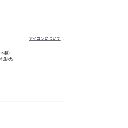
アイコンについて
日本製）
びれ形状。