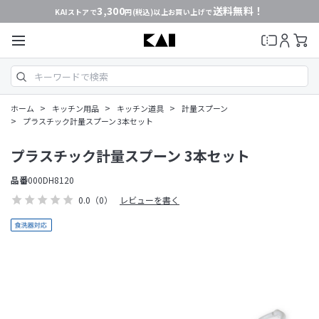
3,300
送料無料！
KAIストアで
円(税込)以上お買い上げで
>
>
>
ホーム
キッチン用品
キッチン道具
計量スプーン
>
プラスチック計量スプーン 3本セット
プラスチック計量スプーン 3本セット
品番
000DH8120
0.0
（0）
レビューを書く