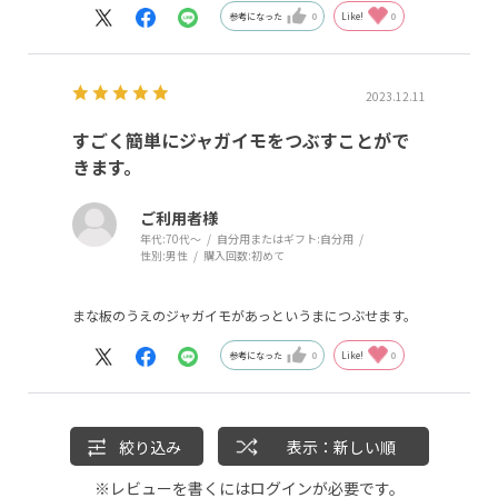
参考になった
0
Like!
0
2023.12.11
すごく簡単にジャガイモをつぶすことがで
きます。
ご利用者様
年代:
70代～
自分用またはギフト:
自分用
性別:
男性
購入回数:
初めて
まな板のうえのジャガイモがあっというまにつぶせます。
参考になった
0
Like!
0
絞り込み
表示：新しい順
※レビューを書くには
ログイン
が必要です。