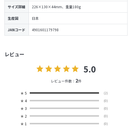
サイズ詳細
226×130×44mm、重量180g
生産国
日本
JANコード
4901601179798
レビュー
5.0
2
レビュー件数：
件
★
5
(2)
★
4
(0)
★
3
(0)
★
2
(0)
★
1
(0)