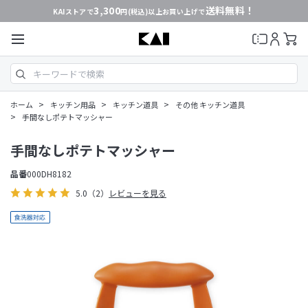
3,300
送料無料！
KAIストアで
円(税込)以上お買い上げで
>
>
>
ホーム
キッチン用品
キッチン道具
その他 キッチン道具
>
手間なしポテトマッシャー
手間なしポテトマッシャー
品番
000DH8182
5.0
（2）
レビューを見る