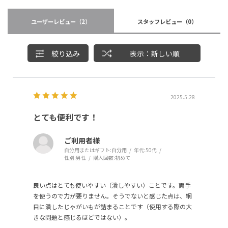
ユーザーレビュー
（2）
スタッフレビュー
（0）
絞り込み
表示：新しい順
2025.5.28
とても便利です！
ご利用者様
自分用またはギフト:
自分用
年代:
50代
性別:
男性
購入回数:
初めて
良い点はとても使いやすい（潰しやすい）ことです。両手
を使うので力が要りません。そうでないと感じた点は、網
目に潰したじゃがいもが詰まることです（使用する際の大
きな問題と感じるほどではない）。