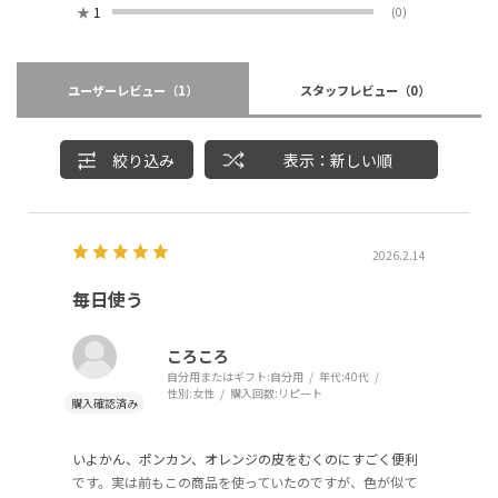
★
1
(0)
ユーザーレビュー
（1）
スタッフレビュー
（0）
絞り込み
表示：新しい順
2026.2.14
毎日使う
ころころ
自分用またはギフト:
自分用
年代:
40代
性別:
女性
購入回数:
リピート
いよかん、ポンカン、オレンジの皮をむくのにすごく便利
です。実は前もこの商品を使っていたのですが、色が似て