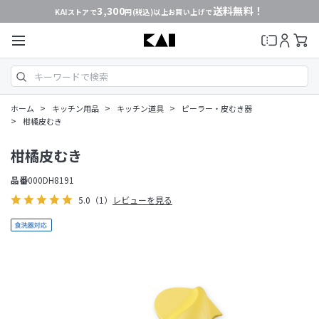
3,300
送料無料！
KAIストアで
円(税込)以上お買い上げで
>
>
>
ホーム
キッチン用品
キッチン道具
ピーラー・皮むき器
>
柑橘皮むき
柑橘皮むき
品番
000DH8191
5.0
（1）
レビューを見る