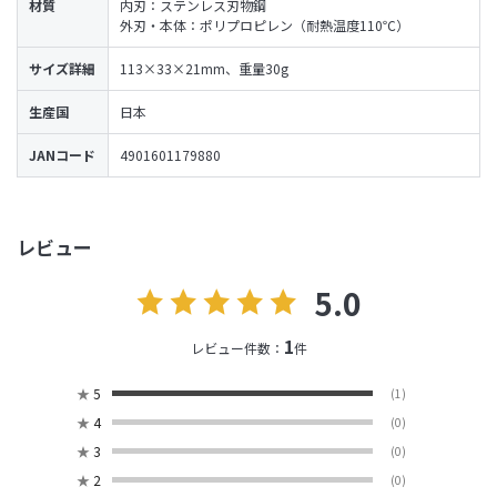
材質
内刃：ステンレス刃物鋼
外刃・本体：ポリプロピレン（耐熱温度110℃）
サイズ詳細
113×33×21mm、重量30g
生産国
日本
JANコード
4901601179880
レビュー
5.0
1
レビュー件数：
件
★
5
(1)
★
4
(0)
★
3
(0)
★
2
(0)