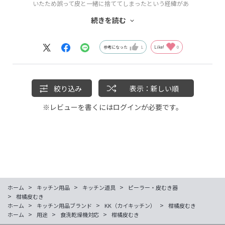
いたため誤って皮と一緒に捨ててしまったという経緯があ
ります。
続きを読む
やっぱりこれがないと不便だよねとなって再度買ったので
す。爪が黄色くならなくて済むし食洗機に入れられるし、
おすすめです。
参考になった
1
Like!
0
絞り込み
表示：新しい順
※レビューを書くには
ログイン
が必要です。
>
>
>
ホーム
キッチン用品
キッチン道具
ピーラー・皮むき器
>
柑橘皮むき
>
>
>
ホーム
キッチン用品ブランド
KK（カイキッチン）
柑橘皮むき
>
>
>
ホーム
用途
食洗乾燥機対応
柑橘皮むき