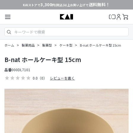
3,300
送料無料！
KAIストアで
円(税込)以上お買い上げで
>
>
>
>
ホーム
製菓用品
製菓型
ケーキ型
B-nat ホールケーキ型 15cm
B-nat ホールケーキ型 15cm
品番
000DL7101
0.0
（0）
レビューを書く