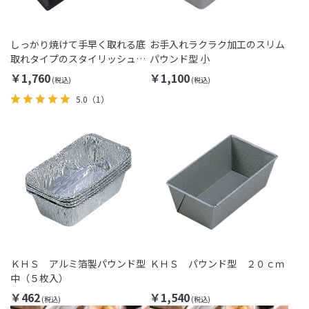
しっかり焼けて手早く取れる底
お手入れラクラク加工のスリム
取れタイプのスタイリッシュパ
パウンド型 小
ウンド型
￥1,760
￥1,100
5.0
（1）
ＫＨＳ アルミ箔製パウンド型
ＫＨＳ パウンド型 ２０ｃｍ
中（５枚入）
￥462
￥1,540