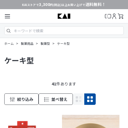
3,300
送料無料！
KAIストアで
円(税込)以上お買い上げで
>
>
>
ホーム
製菓用品
製菓型
ケーキ型
ケーキ型
41
件あります
絞り込み
並べ替え