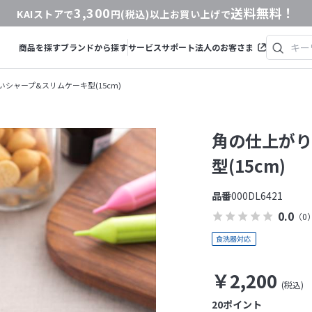
3,300
送料無料！
KAIストアで
円(税込)以上お買い上げで
商品を探す
ブランドから探す
サービス
サポート
法人のお客さま
シャープ&スリムケーキ型(15cm)
角の仕上がり
型(15cm)
品番
000DL6421
0.0
（0
￥2,200
20
ポイント