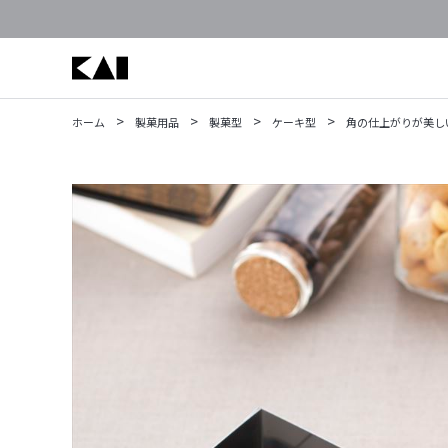
>
>
>
>
ホーム
製菓用品
製菓型
ケーキ型
角の仕上がりが美しい