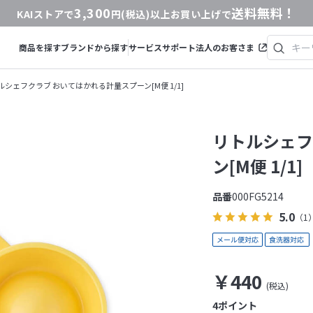
3,300
送料無料！
KAIストアで
円(税込)以上お買い上げで
商品を探す
ブランドから探す
サービス
サポート
法人のお客さま
ルシェフクラブ おいてはかれる計量スプーン[M便 1/1]
リトルシェフ
ン[M便 1/1]
品番
000FG5214
5.0
（1
￥440
4
ポイント