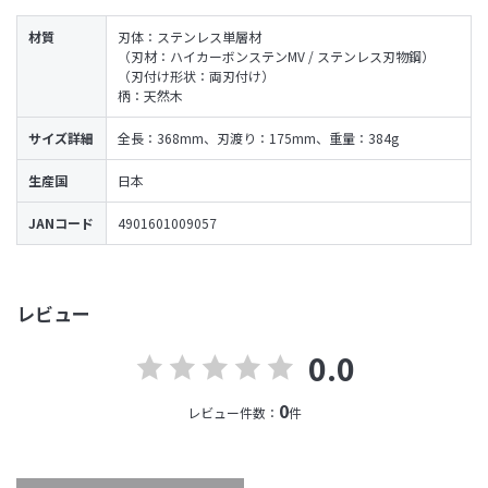
材質
刃体：ステンレス単層材
（刃材：ハイカーボンステンMV / ステンレス刃物鋼）
（刃付け形状：両刃付け）
柄：天然木
サイズ詳細
全長：368mm、刃渡り：175mm、重量：384g
生産国
日本
JANコード
4901601009057
レビュー
0.0
0
レビュー件数：
件