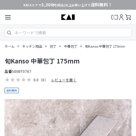
3,300
送料無料！
KAIストアで
円(税込)以上お買い上げで
>
>
>
>
ホーム
キッチン用品
包丁
中華包丁
旬Kanso 中華包丁 175mm
旬Kanso 中華包丁 175mm
品番
580BT0767
0.0
（0）
レビューを書く