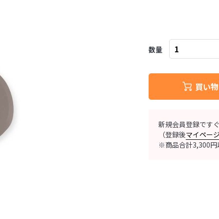
数量
買い物
新規会員登録です
（登録後
マイペー
※商品合計3,30