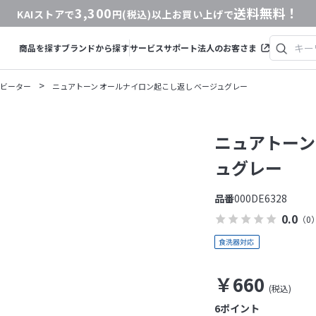
3,300
送料無料！
KAIストアで
円(税込)以上お買い上げで
商品を探す
ブランドから探す
サービス
サポート
法人のお客さま
>
ビーター
ニュアトーン オールナイロン起こし返し ベージュグレー
ニュアトーン
ュグレー
品番
000DE6328
0.0
（0
￥660
6
ポイント