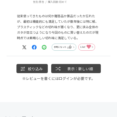
性別:
男性
購入回数:
初めて
従来使ってきたものは何か贈答品か景品だったか忘れた
が、最初は機能的にも満足していたが数年後には特に紙、
プラスティックなどの切れ味が悪くなり、更に挟み全体の
ガタが目立つようになり今回のものに買い替えたのだが現
時点では素晴らしい切れ味に満足している。
参考になった
1
Like!
0
絞り込み
表示：新しい順
※レビューを書くには
ログイン
が必要です。