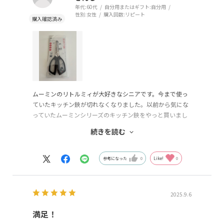
年代:
60代
自分用またはギフト:
自分用
性別:
女性
購入回数:
リピート
ムーミンのリトルミィが大好きなシニアです。今まで使っ
ていたキッチン鋏が切れなくなりました。以前から気にな
っていたムーミンシリーズのキッチン鋏をやっと買いまし
た！見た目も可愛くて、良くきれます。2通りの刃で使いわ
続きを読む
けができて、はずすこともできるので清潔に保つ事もでき
て本当に買って良かったです！
参考になった
0
Like!
0
2025.9.6
満足！