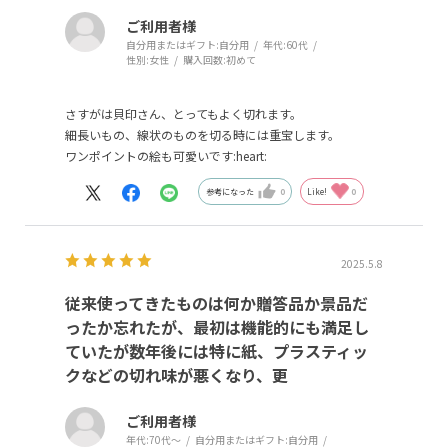
ご利用者様
自分用またはギフト:
自分用
年代:
60代
性別:
女性
購入回数:
初めて
さすがは貝印さん、とってもよく切れます。
細長いもの、線状のものを切る時には重宝します。
ワンポイントの絵も可愛いです:heart:
参考になった
0
Like!
0
2025.5.8
従来使ってきたものは何か贈答品か景品だ
ったか忘れたが、最初は機能的にも満足し
ていたが数年後には特に紙、プラスティッ
クなどの切れ味が悪くなり、更
ご利用者様
年代:
70代～
自分用またはギフト:
自分用