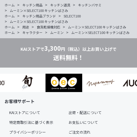
>
>
>
ホーム
キッチン用品
キッチン道具
キッチンバサミ
>
ムーミン×SELECT100 キッチンばさみ
>
>
ホーム
キッチン用品ブランド
SELECT100
>
ムーミン×SELECT100 キッチンばさみ
>
>
>
ホーム
用途
食洗乾燥機対応
ムーミン×SELECT100 キッチンばさみ
>
>
>
ホーム
キャラクター
ムーミン
ムーミン×SELECT100 キッチンばさみ
3,300
KAIストアで
円（税込）以上お買い上げで
送料無料！
お客様サポート
KAIストアについて
出荷・配送について
特定商取引法に基づく表示
お支払いについて
プライバシーポリシー
ご注文の流れ