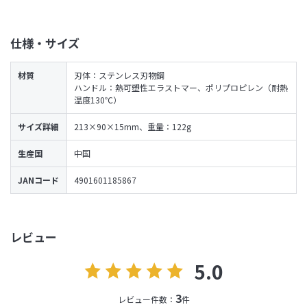
仕様・サイズ
材質
刃体：ステンレス刃物鋼
ハンドル：熱可塑性エラストマー、ポリプロピレン（耐熱
温度130℃）
サイズ詳細
213×90×15mm、重量：122g
生産国
中国
JANコード
4901601185867
レビュー
5.0
3
レビュー件数：
件