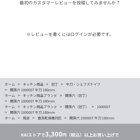
最初のカスタマーレビューを投稿してみませんか？
※レビューを書くには
ログイン
が必要です。
>
>
>
ホーム
キッチン用品
包丁
牛刀・シェフズナイフ
>
関孫六 10000ST 牛刀 180mm
>
>
ホーム
キッチン用品ブランド
関孫六（包丁）
>
関孫六 10000ST 牛刀 180mm
>
>
>
ホーム
キッチン用品ブランド
関孫六（包丁）
10000ST
>
関孫六 10000ST 牛刀 180mm
>
>
>
ホーム
用途
食洗乾燥機対応
関孫六 10000ST 牛刀 180mm
3,300
KAIストアで
円（税込）以上お買い上げで