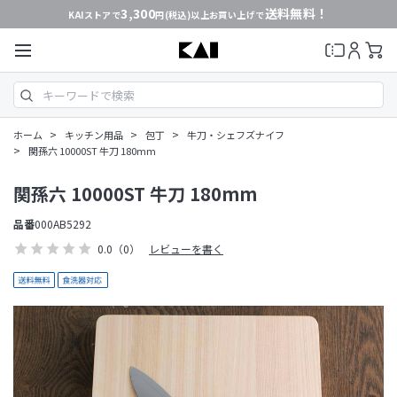
3,300
送料無料！
KAIストアで
円(税込)以上お買い上げで
>
>
>
ホーム
キッチン用品
包丁
牛刀・シェフズナイフ
>
関孫六 10000ST 牛刀 180mm
関孫六 10000ST 牛刀 180mm
品番
000AB5292
0.0
（0）
レビューを書く