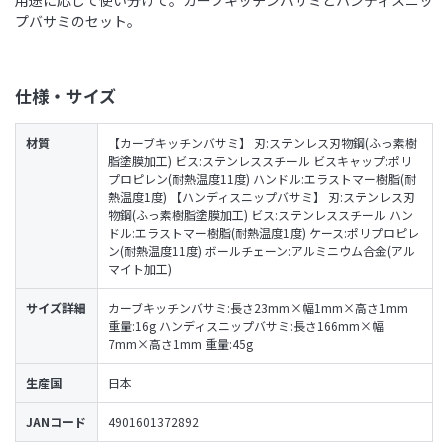
プバサミのセット。
仕様・サイズ
材質
【カーブキッチンバサミ】 刃:ステンレス刃物鋼(ふっ素樹
脂塗膜加工) ビス:ステンレススチール ビスキャップ:ポリ
プロピレン(耐熱温度11度) ハンドル:エラストマー樹脂(耐
熱温度1度) 【ハンディスニップバサミ】 刃:ステンレス刃
物鋼(ふっ素樹脂塗膜加工) ビス:ステンレススチール ハン
ドル:エラストマー樹脂(耐熱温度1度) ケース:ポリプロピレ
ン(耐熱温度11度) ボールチェーン:アルミニウム合金(アル
マイト加工)
サイズ詳細
カーブキッチンバサミ:長さ23mm×幅1mm×高さ1mm
重量:16g ハンディスニップバサミ:長さ166mm×幅
7mm×高さ1mm 重量:45g
生産国
日本
JANコード
4901601372892