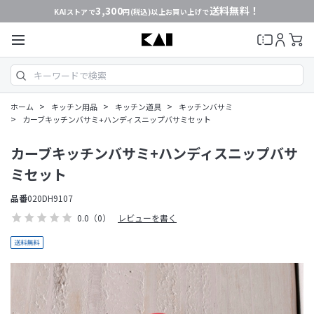
3,300
送料無料！
KAIストアで
円(税込)以上お買い上げで
>
>
>
ホーム
キッチン用品
キッチン道具
キッチンバサミ
>
カーブキッチンバサミ+ハンディスニップバサミセット
カーブキッチンバサミ+ハンディスニップバサ
ミセット
品番
020DH9107
0.0
（0）
レビューを書く