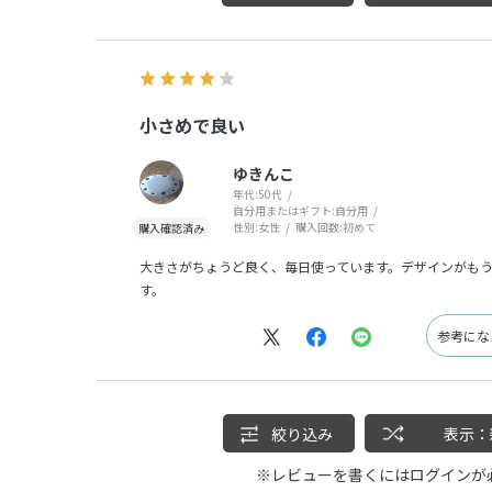
小さめで良い
ゆきんこ
年代:
50代
自分用またはギフト:
自分用
性別:
女性
購入回数:
初めて
大きさがちょうど良く、毎日使っています。デザインがも
す。
参考に
絞り込み
表示：
※レビューを書くには
ログイン
が