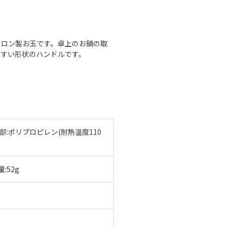
イロン製お玉です。卓上のお鍋の取
やすい形状のハンドルです。
柄部:ポリプロピレン(耐熱温度110
:52g