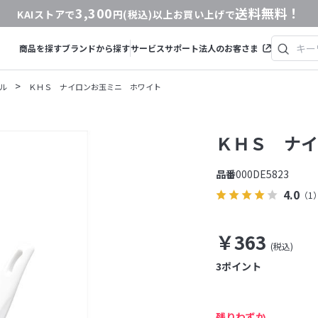
3,300
送料無料！
KAIストアで
円(税込)以上お買い上げで
商品を探す
ブランドから探す
サービス
サポート
法人のお客さま
>
ル
ＫＨＳ ナイロンお玉ミニ ホワイト
ＫＨＳ ナイ
品番
000DE5823
4.0
（1
￥363
3
ポイント
残りわずか