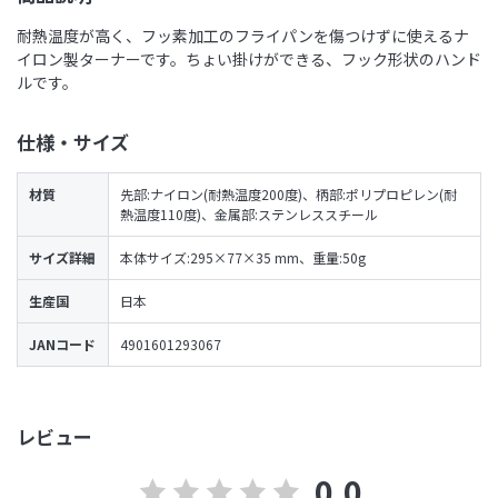
耐熱温度が高く、フッ素加工のフライパンを傷つけずに使えるナ
イロン製ターナーです。ちょい掛けができる、フック形状のハンド
ルです。
仕様・サイズ
材質
先部:ナイロン(耐熱温度200度)、柄部:ポリプロピレン(耐
熱温度110度)、金属部:ステンレススチール
サイズ詳細
本体サイズ:295×77×35 mm、重量:50g
生産国
日本
JANコード
4901601293067
レビュー
0.0