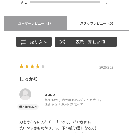
★
1
(0)
ユーザーレビュー
（1）
スタッフレビュー
（0）
絞り込み
表示：新しい順
2026.2.19
しっかり
uuco
年代:
40代
自分用またはギフト:
自分用
性別:
女性
購入回数:
初めて
力をそんなに入れずに「おろし」ができます。
洗いやすさも助かります。下の部分(器になる方)