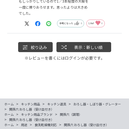
もしっかりしているので1／3本程度の大根を
一度に擦りおろせます。思ったよりは大きめ
でした。
参考になった
0
Like!
0
絞り込み
表示：新しい順
※レビューを書くには
ログイン
が必要です。
>
>
>
ホーム
キッチン用品
キッチン道具
おろし器・しぼり器・グレーター
>
関孫六 おろし器（受け皿付き）
>
>
ホーム
キッチン用品ブランド
関孫六（調理）
>
関孫六 おろし器（受け皿付き）
>
>
>
ホーム
用途
食洗乾燥機対応
関孫六 おろし器（受け皿付き）