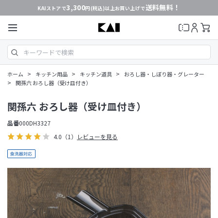
3,300
送料無料！
KAIストアで
円(税込)以上お買い上げで
>
>
>
ホーム
キッチン用品
キッチン道具
おろし器・しぼり器・グレーター
>
関孫六 おろし器（受け皿付き）
関孫六 おろし器（受け皿付き）
品番
000DH3327
4.0
（1）
レビューを見る