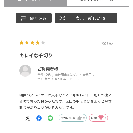
絞り込み
表示：新しい順
2025.9.4
キレイな千切り
ご利用者様
年代:
40代
自分用またはギフト:
自分用
性別:
女性
購入回数:
リピート
細目のスライサーは人参などとてもキレイに千切りが出来
るので買った良かったです。太目の千切りはちょっと飛び
散りがありコツがいるみたいです。
参考になった
0
Like!
0