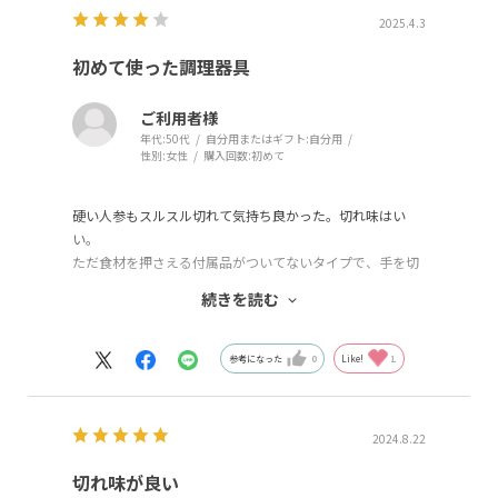
2025.4.3
初めて使った調理器具
ご利用者様
年代:
50代
自分用またはギフト:
自分用
性別:
女性
購入回数:
初めて
硬い人参もスルスル切れて気持ち良かった。切れ味はい
い。
ただ食材を押さえる付属品がついてないタイプで、手を切
りそうだった為、最後までは切れなかった。
続きを読む
そこまで、深く考えずに注文したのでちょっと失敗した感
がある。
参考になった
0
Like!
1
2024.8.22
切れ味が良い