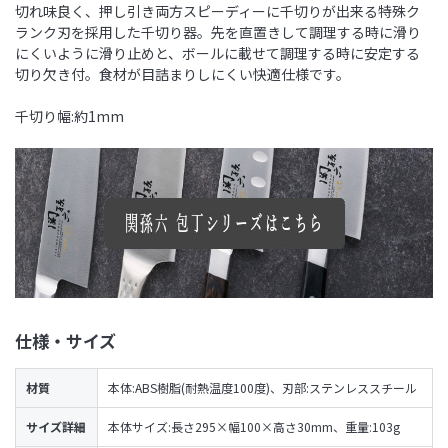
切れ味良く、押し引き両方スピーディーに千切りが出来る特殊ク
ランク刃を採用した千切り器。先を直置きして調理する時に滑り
にくいように滑り止めと、ボールに載せて調理する時に安定する
切り欠き付。食材が目詰まりしにくい快適仕様です。
千切り幅:約1mm
仕様・サイズ
材質
本体:ABS樹脂(耐熱温度100度)、刃部:ステンレススチール
サイズ詳細
本体サイズ:長さ295×幅100×高さ30mm、重量:103g