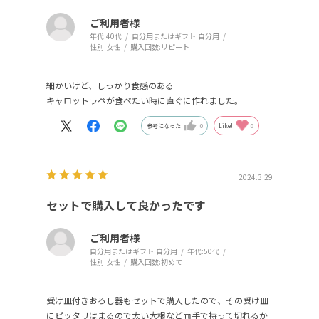
ご利用者様
年代:
40代
自分用またはギフト:
自分用
性別:
女性
購入回数:
リピート
細かいけど、しっかり食感のある
キャロットラペが食べたい時に直ぐに作れました。
参考になった
0
Like!
0
2024.3.29
セットで購入して良かったです
ご利用者様
自分用またはギフト:
自分用
年代:
50代
性別:
女性
購入回数:
初めて
受け皿付きおろし器もセットで購入したので、その受け皿
にピッタリはまるので太い大根など両手で持って切れるか