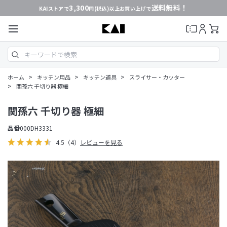
3,300
送料無料！
KAIストアで
円(税込)以上お買い上げで
>
>
>
ホーム
キッチン用品
キッチン道具
スライサー・カッター
>
関孫六 千切り器 極細
関孫六 千切り器 極細
品番
000DH3331
4.5
（4）
レビューを見る