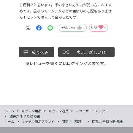
ら便利だと思います。手の小さい方や力が弱い方におすす
めです。黒なのでニンジンなどの色移りの心配もありませ
ん！セットで購入して良かったです！
参考になった
1
Like!
0
絞り込み
表示：新しい順
※レビューを書くには
ログイン
が必要です。
>
>
>
ホーム
キッチン用品
キッチン道具
スライサー・カッター
>
関孫六 千切り器 極細
>
>
>
ホーム
キッチン用品ブランド
関孫六（調理）
関孫六 千切り器 極細