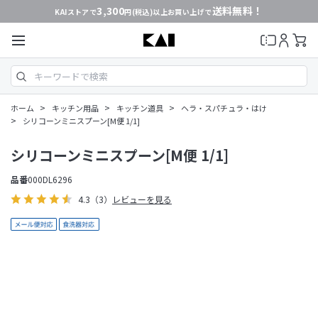
3,300
送料無料！
KAIストアで
円(税込)以上お買い上げで
>
>
>
ホーム
キッチン用品
キッチン道具
ヘラ・スパチュラ・はけ
>
シリコーンミニスプーン[M便 1/1]
シリコーンミニスプーン[M便 1/1]
品番
000DL6296
4.3
（3）
レビューを見る