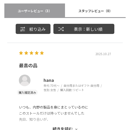
ユーザーレビュー
（3）
スタッフレビュー
（0）
絞り込み
表示：新しい順
2025.10.27
最高の品
hana
年代:
70代～
自分用またはギフト:
自分用
性別:
女性
購入回数:
リピート
いつも、内野の製品を身にまとっているのに
このストールだけは持っていませんでした
先日、知り合いが、
これがいちばんのお気に入り、と言って首に巻いて来まし
続きを読む