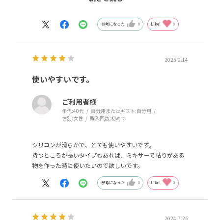
た。
彼女はプレゼントで貰ったそうで、内野の製品とはしりま
せんでしたが、
参考になった
0
Like!
0
私はひと目見て、あ、内野の製品とわかりました
直ぐに、3色発注
彼女に1枚プレゼント
2025.9.14
首に巻くと手放せなくなりました
何故、この商品だけを持っていなかったのか？
使いやすいです。
不思議
次は、別のサイズを購入しようと思っています
ご利用者様
手持ちの、数十枚のシルクのストールは出番は無くなりま
年代:
40代
自分用またはギフト:
自分用
した
性別:
女性
購入回数:
初めて
シリコンが滑らかで、とても使いやすいです。
持つところが長いタイプもあれば、ミキサーで粘りがある
物を作った時に使いたいので欲しいです。
参考になった
0
Like!
0
2024.7.26