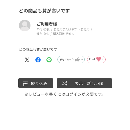
どの商品も質が高いです
ご利用者様
年代:
60代
自分用またはギフト:
自分用
性別:
女性
購入回数:
初めて
どの商品も質が高いです
参考になった
0
Like!
0
絞り込み
表示：新しい順
※レビューを書くには
ログイン
が必要です。