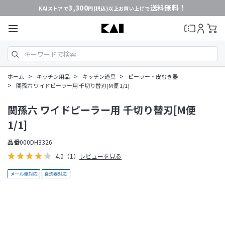
3,300
送料無料！
KAIストアで
円(税込)以上お買い上げで
>
>
>
ホーム
キッチン用品
キッチン道具
ピーラー・皮むき器
>
関孫六 ワイドピーラー用 千切り替刃[M便 1/1]
関孫六 ワイドピーラー用 千切り替刃[M便
1/1]
品番
000DH3326
4.0
（1）
レビューを見る