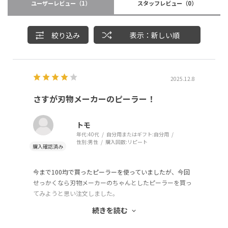
ユーザーレビュー
（1）
スタッフレビュー
（0）
絞り込み
表示：新しい順
2025.12.8
さすが刃物メーカーのピーラー！
トモ
年代:
40代
自分用またはギフト:
自分用
性別:
男性
購入回数:
リピート
今まで100均で買ったピーラーを使っていましたが、今回
せっかくなら刃物メーカーのちゃんとしたピーラーを買っ
てみようと思い注文しました。
力を入れなくても刃の切れ味でスーッとキレていくのが気
続きを読む
持ちが良いです。
替え刃で用途を変えられるのも良いですね。