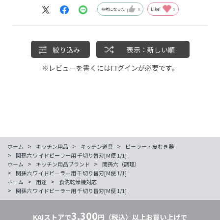
参考になった
0
Like!
0
絞り込み
表示：新しい順
※レビューを書くには
ログイン
が必要です。
>
>
>
ホーム
キッチン用品
キッチン道具
ピーラー・皮むき器
>
関孫六 ワイドピーラー用 千切り替刃[M便 1/1]
>
>
ホーム
キッチン用品ブランド
関孫六（調理）
>
関孫六 ワイドピーラー用 千切り替刃[M便 1/1]
>
>
ホーム
用途
食洗乾燥機対応
>
関孫六 ワイドピーラー用 千切り替刃[M便 1/1]
3,300
KAIストアで
円（税込）以上お買い上げで