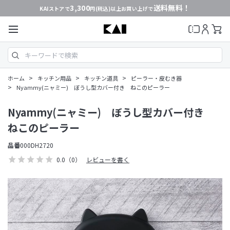
3,300
送料無料！
KAIストアで
円(税込)以上お買い上げで
>
>
>
ホーム
キッチン用品
キッチン道具
ピーラー・皮むき器
>
Nyammy(ニャミー) ぼうし型カバー付き ねこのピーラー
Nyammy(ニャミー) ぼうし型カバー付き
ねこのピーラー
品番
000DH2720
0.0
（0）
レビューを書く