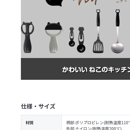
仕様・サイズ
材質
柄部:ポリプロピレン(耐熱温度11
先部:ナイロン(耐熱温度200℃)