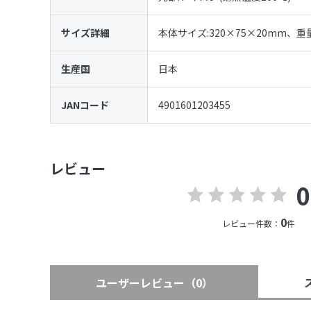
サイズ詳細
本体サイズ:320×75×20mm、重量
生産国
日本
JANコード
4901601203455
レビュー
0
0
レビュー件数：
件
ユーザーレビュー
（0）