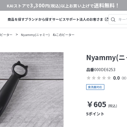
3,300
送料無料！
KAIストアで
円(税込)以上お買い上げで
商品を探す
ブランドから探す
サービス
サポート
法人のお客さま
>
ビーター
Nyammy(ニャミー) ねこのビーター
Nyammy(
品番
000DE6253
0.0
（0
￥605
5
ポイント