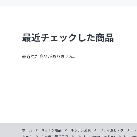
最近チェックした商品
最近見た商品がありません。
>
>
>
ホーム
キッチン用品
キッチン道具
フライ返し・ターナー・
>
>
>
ホーム
キッチン用品ブランド
Nyammy(ニャミー)
Nyam