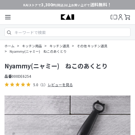
3,300
送料無料！
KAIストアで
円(税込)以上お買い上げで
>
>
>
ホーム
キッチン用品
キッチン道具
その他 キッチン道具
>
Nyammy(ニャミー) ねこのあくとり
Nyammy(ニャミー) ねこのあくとり
品番
000DE6254
5.0
（1）
レビューを見る