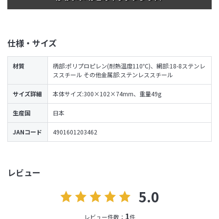
仕様・サイズ
材質
柄部:ポリプロピレン(耐熱温度110℃)、網部:18-8ステンレ
ススチール その他金属部:ステンレススチール
サイズ詳細
本体サイズ:300×102×74mm、重量49g
生産国
日本
JANコード
4901601203462
レビュー
5.0
1
レビュー件数：
件