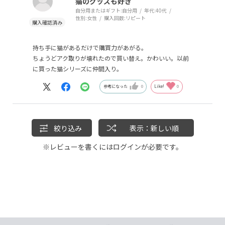
猫のグッズも好き
自分用またはギフト:
自分用
年代:
40代
性別:
女性
購入回数:
リピート
持ち手に猫があるだけで購買力があがる。
ちょうどアク取りが壊れたので買い替え。かわいい。以前
に買った猫シリーズに仲間入り。
参考になった
0
Like!
0
絞り込み
表示：新しい順
※レビューを書くには
ログイン
が必要です。