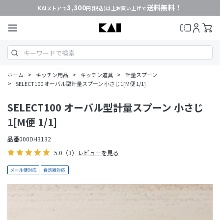
3,300
送料無料！
KAIストアで
円(税込)以上お買い上げで
>
>
>
ホーム
キッチン用品
キッチン道具
計量スプーン
>
SELECT100 オーバル型計量スプーン 小さじ1[M便 1/1]
SELECT100 オーバル型計量スプーン 小さじ
1[M便 1/1]
品番
000DH3132
5.0
（3）
レビューを見る