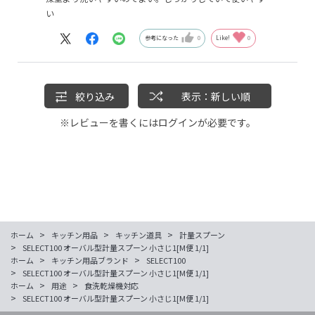
い
参考になった
0
Like!
0
絞り込み
表示：新しい順
※レビューを書くには
ログイン
が必要です。
>
>
>
ホーム
キッチン用品
キッチン道具
計量スプーン
>
SELECT100 オーバル型計量スプーン 小さじ1[M便 1/1]
>
>
ホーム
キッチン用品ブランド
SELECT100
>
SELECT100 オーバル型計量スプーン 小さじ1[M便 1/1]
>
>
ホーム
用途
食洗乾燥機対応
>
SELECT100 オーバル型計量スプーン 小さじ1[M便 1/1]