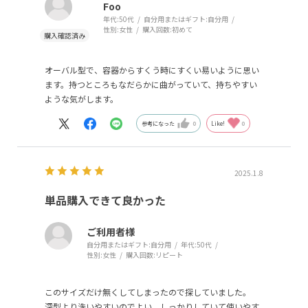
Foo
年代:
50代
自分用またはギフト:
自分用
性別:
女性
購入回数:
初めて
オーバル型で、容器からすくう時にすくい易いように思い
ます。持つところもなだらかに曲がっていて、持ちやすい
ような気がします。
参考になった
0
Like!
0
2025.1.8
単品購入できて良かった
ご利用者様
自分用またはギフト:
自分用
年代:
50代
性別:
女性
購入回数:
リピート
このサイズだけ無くしてしまったので探していました。
深型より洗いやすいのでよい。しっかりしていて使いやす