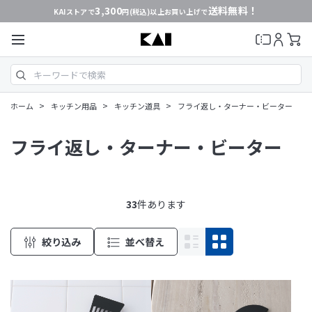
3,300
送料無料！
KAIストアで
円(税込)以上お買い上げで
>
>
>
ホーム
キッチン用品
キッチン道具
フライ返し・ターナー・ビーター
フライ返し・ターナー・ビーター
33
件あります
絞り込み
並べ替え