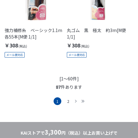
強力補修糸 ベーシック1.1m
丸ゴム 黒 極太 約3m[M便
各55本[M便 1/1]
1/1]
￥308
￥308
[1～60件]
87
件あります
1
2
3,300
KAIストアで
円（税込）以上お買い上げで