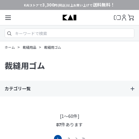
3,300
送料無料！
KAIストアで
円(税込)以上お買い上げで
>
>
ホーム
裁縫用品
裁縫用ゴム
裁縫用ゴム
カテゴリ一覧
[1～60件]
87
件あります
1
2