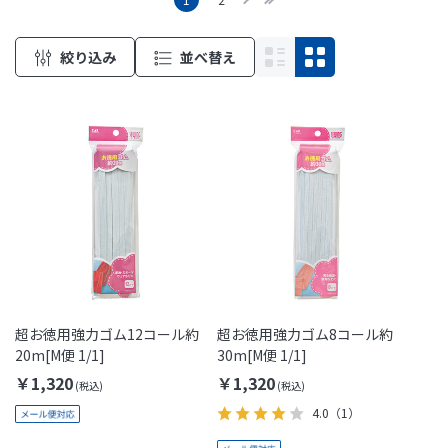
絞り込み
並べ替え
超お徳用強力ゴム12コール約
超お徳用強力ゴム8コール約
20m[M便 1/1]
30m[M便 1/1]
￥1,320
￥1,320
4.0
（1）