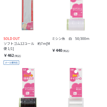
SOLD OUT
ミシン糸 白 50/300m
ソフトゴム12コール 約7m[M
便 1/1]
￥440
￥462