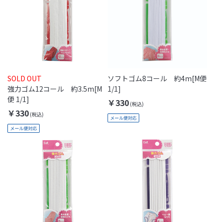
SOLD OUT
ソフトゴム8コール 約4m[M便
強力ゴム12コール 約3.5m[M
1/1]
便 1/1]
￥330
￥330