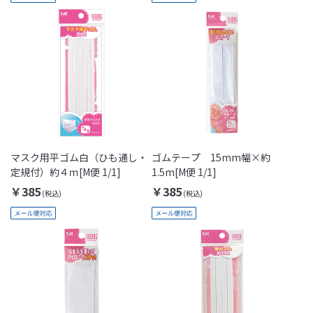
マスク用平ゴム白（ひも通し・
ゴムテープ 15mm幅×約
定規付）約４ｍ[M便 1/1]
1.5m[M便 1/1]
￥385
￥385