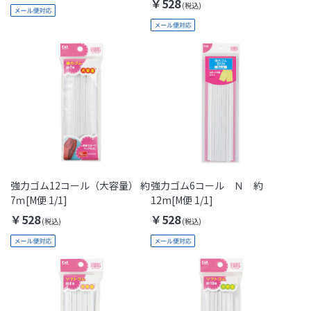
￥528
強力ゴム12コール（大容量） 約
強力ゴム6コール Ｎ 約
7ｍ[M便 1/1]
12m[M便 1/1]
￥528
￥528