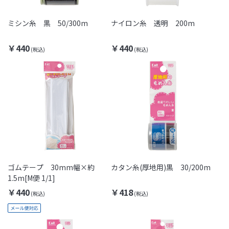
ミシン糸 黒 50/300m
ナイロン糸 透明 200m
￥440
￥440
ゴムテープ 30mm幅×約
カタン糸(厚地用)黒 30/200m
1.5m[M便 1/1]
￥440
￥418