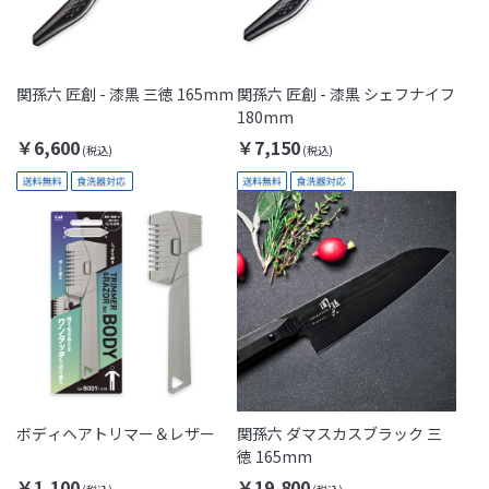
関孫六 匠創 - 漆黒 三徳 165mm
関孫六 匠創 - 漆黒 シェフナイフ
180mm
￥6,600
￥7,150
ボディヘアトリマー＆レザー
関孫六 ダマスカスブラック 三
徳 165mm
￥1,100
￥19,800