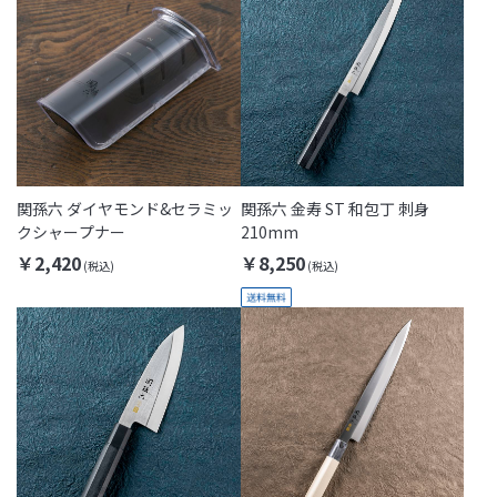
関孫六 ダイヤモンド&セラミッ
関孫六 金寿 ST 和包丁 刺身
クシャープナー
210mm
￥2,420
￥8,250