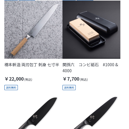
橋本幹造 両刃包丁 刺身 七寸半
関孫六 コンビ砥石 #1000 &
4000
￥22,000
￥7,700