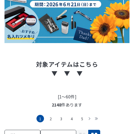
対象アイテムはこちら
▼ ▼ ▼
[1～60件]
2148
件あります
1
2
3
4
5