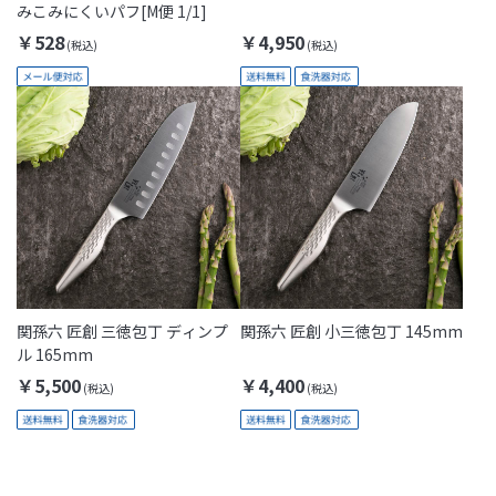
みこみにくいパフ[M便 1/1]
￥528
￥4,950
関孫六 匠創 三徳包丁 ディンプ
関孫六 匠創 小三徳包丁 145mm
ル 165mm
￥5,500
￥4,400