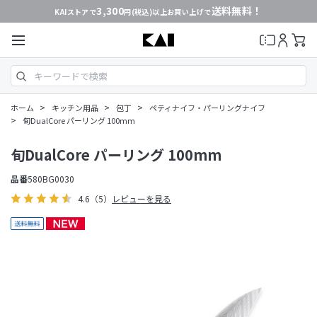
3,300
送料無料！
KAIストアで
円(税込)以上お買い上げで
>
>
>
ホーム
キッチン用品
包丁
ペティナイフ・パーリングナイフ
>
旬DualCore パーリング 100mm
旬DualCore パーリング 100mm
品番
580BG0030
4.6
（5）
レビューを見る