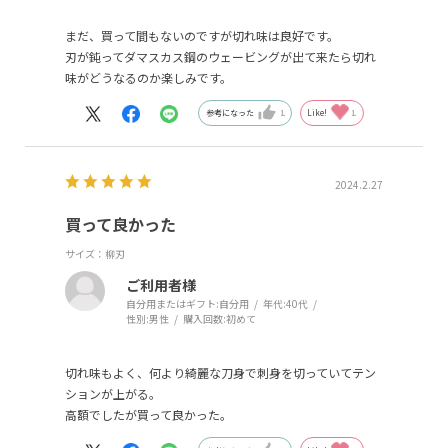
まだ、買って間もないのですが切れ味は良好です。
刃が鈍ってダマスカス鋼のウェービングが出て来たら切れ
味がどうなるのか楽しみです。
参考になった
1
Like!
1
2024.2.27
買って良かった
サイズ：柳刃
ご利用者様
自分用またはギフト:
自分用
年代:
40代
性別:
男性
購入回数:
初めて
切れ味もよく、何より綺麗な刀身で刺身を切っていてテン
ションが上がる。
高額でしたが買って良かった。