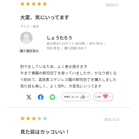
2026.5.1
大変、気にいってます
サイズ：柳刃
しょうたろう
自分用またはギフト:
自分用
年代:
60代
性別:
男性
購入回数:
初めて
釣りをしているため、よく魚を捌きます
今まで青鋼の柳刃包丁を使っていましたが、かなり短くな
り初めて、高炭素ステンレス鋼の柳刃包丁を購入しました
見た目も美しく、よく切れ、大変気にいってます
参考になった
0
Like!
0
2025.3.13
見た目はカッコいい！