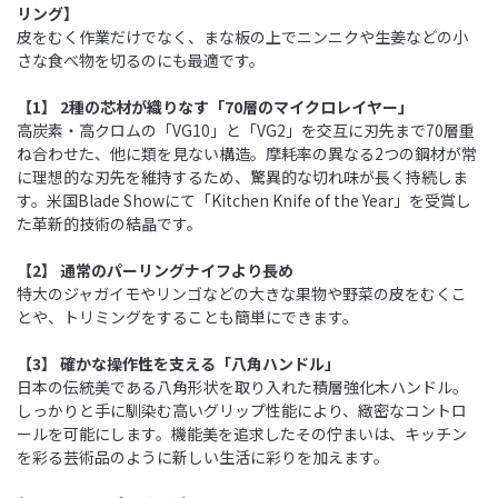
リング】
皮をむく作業だけでなく、まな板の上でニンニクや生姜などの小
さな食べ物を切るのにも最適です。
【1】 2種の芯材が織りなす「70層のマイクロレイヤー」
高炭素・高クロムの「VG10」と「VG2」を交互に刃先まで70層重
ね合わせた、他に類を見ない構造。摩耗率の異なる2つの鋼材が常
に理想的な刃先を維持するため、驚異的な切れ味が長く持続しま
す。米国Blade Showにて「Kitchen Knife of the Year」を受賞し
た革新的技術の結晶です。
【2】 通常のパーリングナイフより長め
特大のジャガイモやリンゴなどの大きな果物や野菜の皮をむくこ
とや、トリミングをすることも簡単にできます。
【3】 確かな操作性を支える「八角ハンドル」
日本の伝統美である八角形状を取り入れた積層強化木ハンドル。
しっかりと手に馴染む高いグリップ性能により、緻密なコントロ
ールを可能にします。機能美を追求したその佇まいは、キッチン
を彩る芸術品のように新しい生活に彩りを加えます。