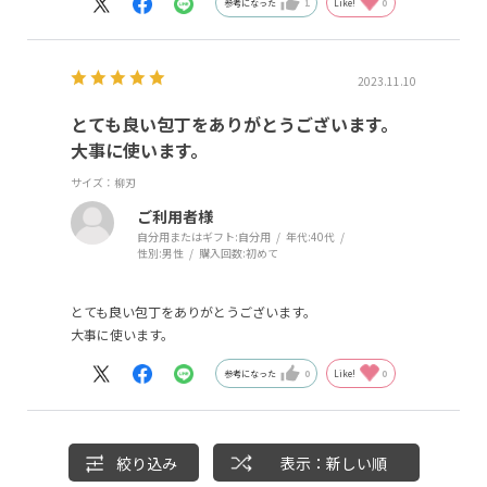
参考になった
1
Like!
0
2023.11.10
とても良い包丁をありがとうございます。
大事に使います。
サイズ：柳刃
ご利用者様
自分用またはギフト:
自分用
年代:
40代
性別:
男性
購入回数:
初めて
とても良い包丁をありがとうございます。
大事に使います。
参考になった
0
Like!
0
絞り込み
表示：新しい順