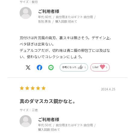
サイズ：柳刃
ご利用者様
年代:
60代
自分用またはギフト:
自分用
性別:
男性
購入回数:
初めて
刃付けは片刃風の両刃、裏スキは無さそう。デザイン上、
ベタ研ぎは出来ない。
デュアルコアだが、切れ味は青ニ鋼の柳包丁には及ばな
い、使わないでコレクションにしよう。
参考になった
1
Like!
1
2024.4.25
真のダマスカス鋼かなと。
サイズ：三徳
ご利用者様
年代:
50代
自分用またはギフト:
自分用
購入回数:
初めて