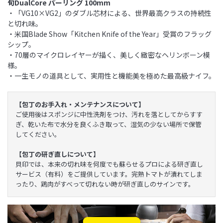
旬DualCore パーリング 100mm
・「VG10×VG2」のダブル芯材による、世界最高クラスの持続性
と切れ味。
・米国Blade Show「Kitchen Knife of the Year」受賞のフラッグ
シップ。
・70層のマイクロレイヤーが描く、美しく緻密なヘリンボーン模
様。
・一生モノの道具として、実用性と機能美を極めた最高級ナイフ。
【包丁のお手入れ・メンテナンスについて】
ご使用後はスポンジに中性洗剤をつけ、汚れを落としてからすす
ぎ、乾いた布で水分を良くふき取って、湿気の少ない場所で保管
してください。
【包丁の研ぎ直しについて】
貝印では、本来の切れ味を何度でも蘇らせるプロによる研ぎ直し
サービス（有料）をご提供しています。完熟トマトが潰れてしま
ったり、鶏肉がすべって切れない時が研ぎ直しのサインです。