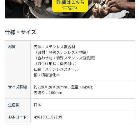
仕様・サイズ
材質
刃体：ステンレス複合材
（刃材：特殊ステンレス刃物鋼）
（合わせ材：特殊ステンレス刃物鋼）
（刃付け形状：両刃付け）
口金：ステンレススチール
柄：積層強化木
サイズ詳細
約220×28×20mm、重量：約90g
刃渡り：100mm
生産国
日本
JANコード
4901601187199