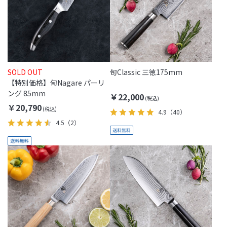
SOLD OUT
旬Classic 三徳175mm
【特別価格】旬Nagare パーリ
ング 85mm
￥22,000
￥20,790
4.9
（40）
4.5
（2）