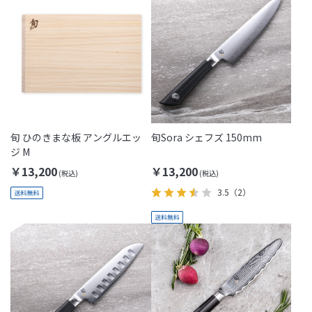
旬 ひのきまな板 アングルエッ
旬Sora シェフズ 150mm
ジ M
￥13,200
￥13,200
3.5
（2）