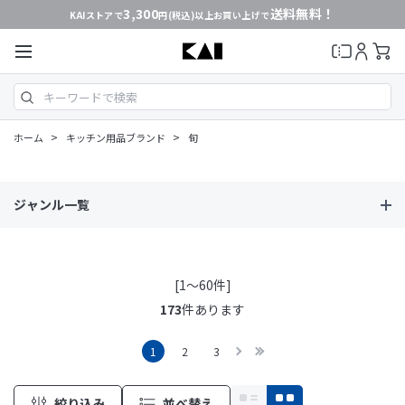
3,300
送料無料！
KAIストアで
円(税込)以上お買い上げで
>
>
ホーム
キッチン用品ブランド
旬
ジャンル一覧
[1～60件]
173
件あります
1
2
3
絞り込み
並べ替え