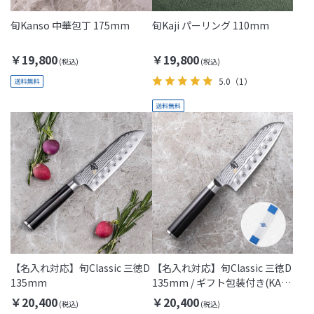
旬Kanso 中華包丁 175mm
旬Kaji パーリング 110mm
￥19,800
￥19,800
5.0
（1）
【名入れ対応】旬Classic 三徳D
【名入れ対応】旬Classic 三徳D
135mm
135mm / ギフト包装付き(KAI
Gift)
￥20,400
￥20,400